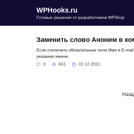
Перейти
WPHooks.ru
к
содержанию
Готовые решения от разработчиков WPShop
Заменить слово Аноним в ко
Если отключить обязательные поля Имя и E-mail
указания имени.
0
661
01.12.2021
Пагинация
Наза
записей